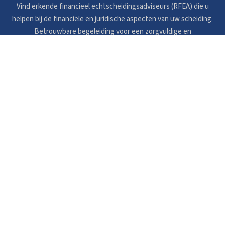
Vind erkende financieel echtscheidingsadviseurs (RFEA) die u
helpen bij de financiële en juridische aspecten van uw scheiding.
Betrouwbare begeleiding voor een zorgvuldige en
toekomstgerichte afwikkeling.
LINKS
Veelgestelde vragen
Privacybeleid
Cookieverklaring