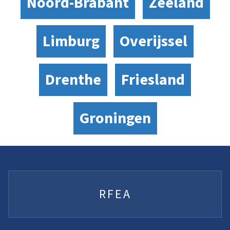
Noord-Brabant
Zeeland
Limburg
Overijssel
Drenthe
Friesland
Groningen
RFEA