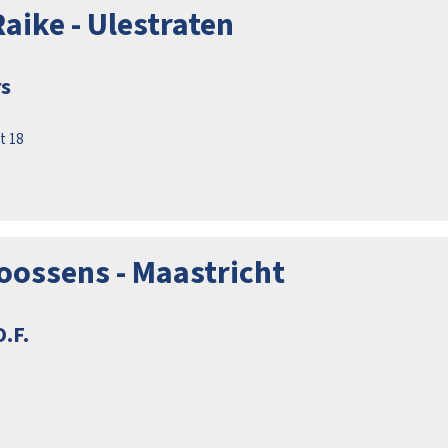
aike - Ulestraten
rs
t 18
oossens - Maastricht
.F.