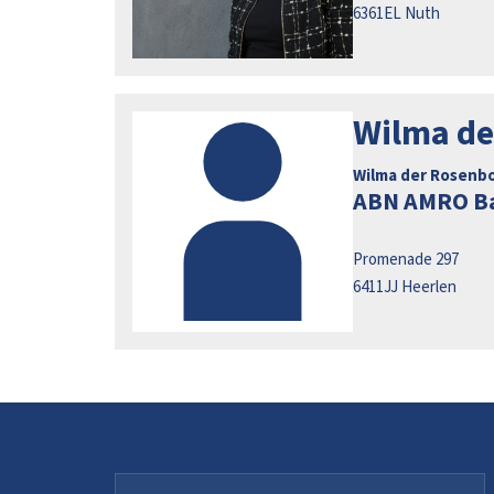
6361EL
Nuth
Wilma de
Wilma der Rosenb
ABN AMRO Ba
Promenade 297
6411JJ
Heerlen