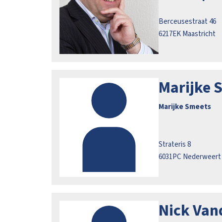
Berceusestraat 46
6217EK
Maastricht
Marijke 
Marijke Smeets
Strateris 8
6031PC
Nederweert
Nick Vand