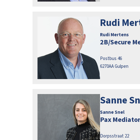
Rudi Mer
Rudi Mertens
2B/Secure Me
Postbus 46
6270AA
Gulpen
Sanne Sn
Sanne Snel
Pax Mediato
Dorpsstraat 22