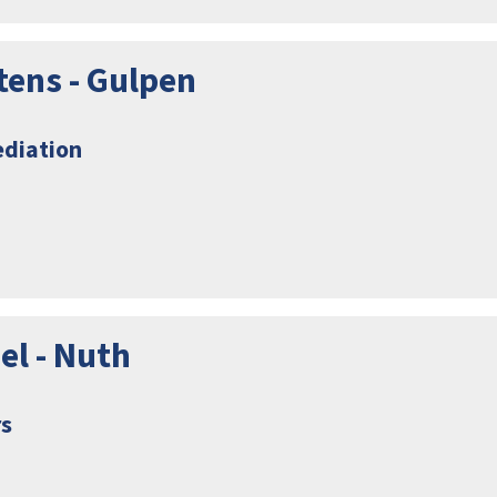
tens - Gulpen
diation
el - Nuth
rs