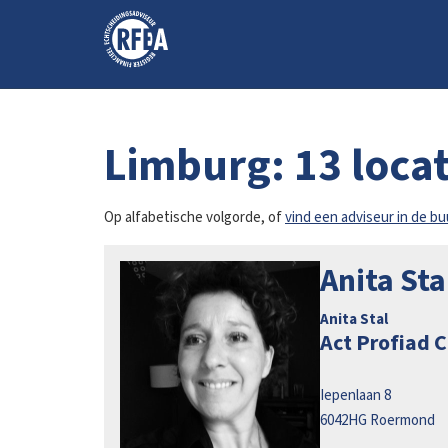
Limburg: 13 locat
Op alfabetische volgorde, of
vind een adviseur in de b
Anita St
Anita Stal
Act Profiad 
Iepenlaan 8
6042HG
Roermond