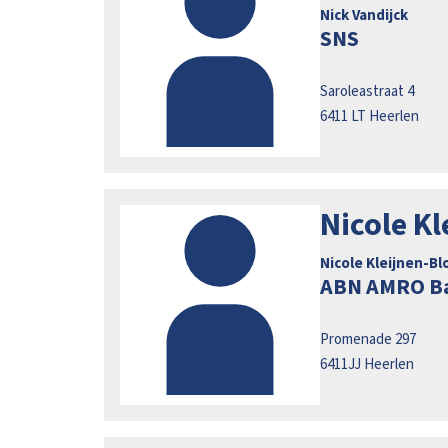
Nick Vandijck
SNS
Saroleastraat 4
6411 LT
Heerlen
Nicole K
Nicole Kleijnen-B
ABN AMRO Ba
Promenade 297
6411JJ
Heerlen