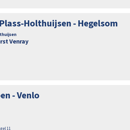
 Plass-Holthuijsen - Hegelsom
lthuijsen
rst Venray
en - Venlo
gel 11