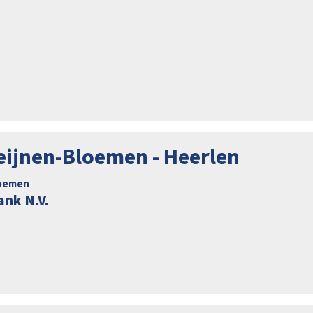
leijnen-Bloemen - Heerlen
loemen
nk N.V.