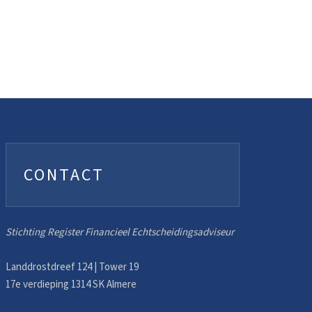
CONTACT
Stichting Register Financieel Echtscheidingsadviseur
Landdrostdreef 124 | Tower 19
17e verdieping 1314 SK Almere