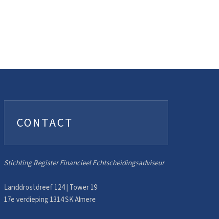
CONTACT
Stichting Register Financieel Echtscheidingsadviseur
Landdrostdreef 124 | Tower 19
17e verdieping 1314 SK Almere