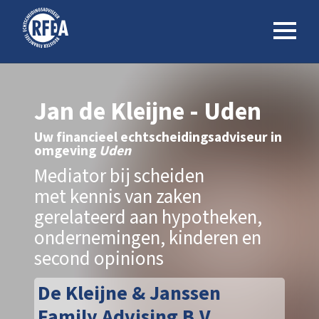
Jan de Kleijne - Uden
Uw financieel echtscheidingsadviseur in
omgeving
Uden
Mediator bij scheiden
met kennis van zaken
gerelateerd aan hypotheken,
ondernemingen, kinderen en
second opinions
De Kleijne & Janssen
Family Advising B.V.