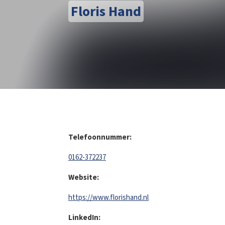
Floris Hand
Telefoonnummer:
0162-372237
Website:
https://www.florishand.nl
LinkedIn: