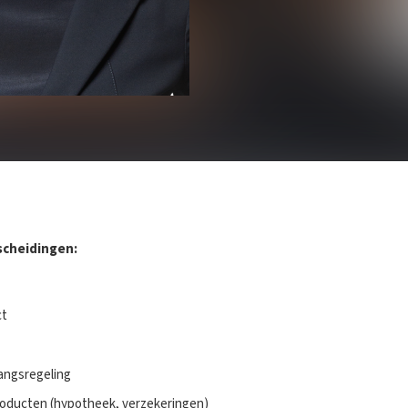
scheidingen:
ct
angsregeling
producten (hypotheek, verzekeringen)