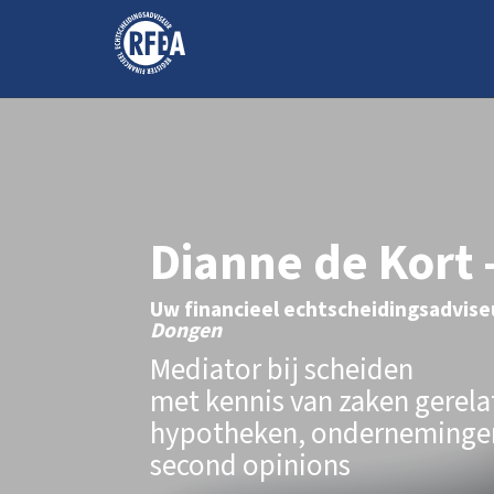
Dianne de Kort
Uw financieel echtscheidingsadvise
Dongen
Mediator bij scheiden
met kennis van zaken gerela
hypotheken, ondernemingen
second opinions