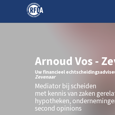
Arnoud Vos - Z
Uw financieel echtscheidingsadvise
Zevenaar
Mediator bij scheiden
met kennis van zaken gerela
hypotheken, ondernemingen
second opinions