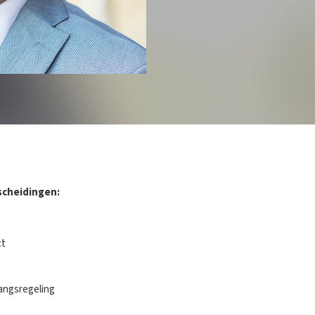
scheidingen:
ct
angsregeling